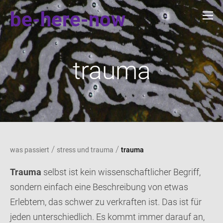
be-here-now
trauma
/
/
was passiert
stress und trauma
trauma
Trauma
selbst ist kein wissenschaftlicher Begriff,
sondern einfach eine Beschreibung von etwas
Erlebtem, das schwer zu verkraften ist. Das ist für
jeden unterschiedlich. Es kommt immer darauf an,